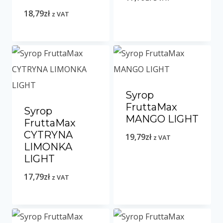
18,79
zł
z VAT
Syrop
FruttaMax
Syrop
MANGO LIGHT
FruttaMax
CYTRYNA
19,79
zł
z VAT
LIMONKA
LIGHT
17,79
zł
z VAT