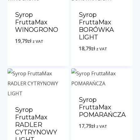
Syrop
Syrop
FruttaMax
FruttaMax
WINOGRONO
BORÓWKA
LIGHT
19,79
zł
z VAT
18,79
zł
z VAT
Syrop
FruttaMax
Syrop
POMARAŃCZA
FruttaMax
RADLER
17,79
zł
z VAT
CYTRYNOWY
LIGHT