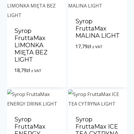
Syrop
FruttaMax
Syrop
MALINA LIGHT
FruttaMax
LIMONKA
17,79
zł
z VAT
MIĘTA BEZ
LIGHT
18,79
zł
z VAT
Syrop
Syrop
FruttaMax
FruttaMax ICE
ENERGY
TEA CYTRYNA