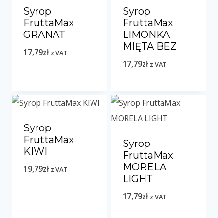
Syrop
Syrop
FruttaMax
FruttaMax
GRANAT
LIMONKA
MIĘTA BEZ
17,79
zł
z VAT
17,79
zł
z VAT
Syrop
FruttaMax
Syrop
KIWI
FruttaMax
MORELA
19,79
zł
z VAT
LIGHT
17,79
zł
z VAT