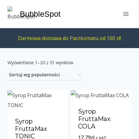
Przejdź
BubbleSpot
do
treści
Darmowa dostawa do Paczkomatu od 100 zł!
Posortowane
Wyświetlanie 1–20 z 51 wyników
według
popularności
Syrop
FruttaMax
Syrop
COLA
FruttaMax
TONIC
17,79
zł
z VAT