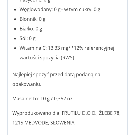
Węglowodany: 0 g– w tym cukry: 0 g
Błonnik: 0 g
Białko: 0 g
Sól: 0 g
Witamina C: 13,33 mg**12% referencyjnej
wartości spożycia (RWS)
Najlepiej spożyć przed datą podaną na
opakowaniu.
Masa netto: 10 g / 0,352 oz
Wyprodukowano dla: FRUTILU D.O.O., ŽLEBE 78,
1215 MEDVODE, SŁOWENIA