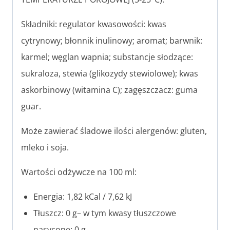
Składniki: regulator kwasowości: kwas
cytrynowy; błonnik inulinowy; aromat; barwnik:
karmel; węglan wapnia; substancje słodzące:
sukraloza, stewia (glikozydy stewiolowe); kwas
askorbinowy (witamina C); zagęszczacz: guma
guar.
Może zawierać śladowe ilości alergenów: gluten,
mleko i soja.
Wartości odżywcze na 100 ml:
Energia: 1,82 kCal / 7,62 kJ
Tłuszcz: 0 g– w tym kwasy tłuszczowe
nasycone: 0 g