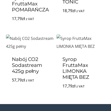
TONIC
FruttaMax
POMARAŃCZA
18,79
zł
z VAT
17,79
zł
z VAT
Nabój CO2
Syrop
Sodastream
FruttaMax
425g pełny
LIMONKA
MIĘTA BEZ
57,79
zł
z VAT
17,79
zł
z VAT