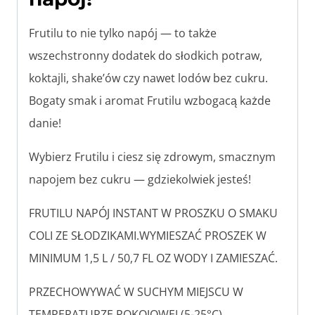
Frutilu to nie tylko napój — to także
wszechstronny dodatek do słodkich potraw,
koktajli, shake’ów czy nawet lodów bez cukru.
Bogaty smak i aromat Frutilu wzbogacą każde
danie!
Wybierz Frutilu i ciesz się zdrowym, smacznym
napojem bez cukru — gdziekolwiek jesteś!
FRUTILU NAPÓJ INSTANT W PROSZKU O SMAKU
COLI ZE SŁODZIKAMI.WYMIESZAĆ PROSZEK W
MINIMUM 1,5 L / 50,7 FL OZ WODY I ZAMIESZAĆ.
PRZECHOWYWAĆ W SUCHYM MIEJSCU W
TEMPERATURZE POKOJOWEJ (5-25°C).