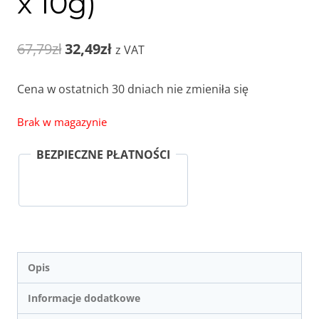
x 10g)
Pierwotna
Aktualna
67,79
zł
32,49
zł
z VAT
cena
cena
Cena w ostatnich 30 dniach nie zmieniła się
wynosiła:
wynosi:
Brak w magazynie
67,79zł.
32,49zł.
BEZPIECZNE PŁATNOŚCI
Opis
Informacje dodatkowe