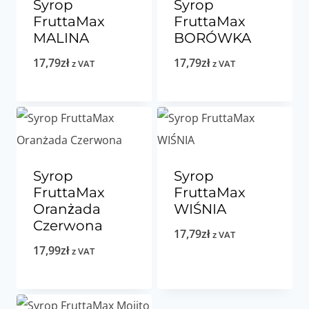
Syrop
Syrop
FruttaMax
FruttaMax
MALINA
BORÓWKA
17,79
zł
17,79
zł
z VAT
z VAT
Syrop
Syrop
FruttaMax
FruttaMax
Oranżada
WIŚNIA
Czerwona
17,79
zł
z VAT
17,99
zł
z VAT