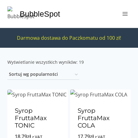
Przejdź
BubbleSpot
do
treści
Darmowa dostawa do Paczkomatu od 100 zł!
Posortowane
Wyświetlanie wszystkich wyników: 19
według
popularności
Syrop
Syrop
FruttaMax
FruttaMax
TONIC
COLA
18,79
zł
17,79
zł
z VAT
z VAT