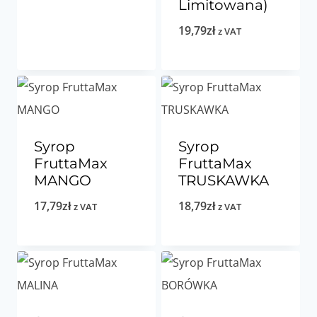
Limitowana)
19,79
zł
z VAT
Syrop
Syrop
FruttaMax
FruttaMax
MANGO
TRUSKAWKA
17,79
zł
18,79
zł
z VAT
z VAT