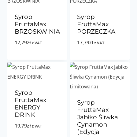
Syrop
Syrop
FruttaMax
FruttaMax
BRZOSKWINIA
PORZECZKA
17,79
zł
17,79
zł
z VAT
z VAT
Syrop
FruttaMax
Syrop
ENERGY
FruttaMax
DRINK
Jabłko Śliwka
Cynamon
19,79
zł
z VAT
(Edycja