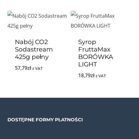
Nabój CO2
Syrop
Sodastream
FruttaMax
425g pełny
BORÓWKA
LIGHT
57,79
zł
z VAT
18,79
zł
z VAT
DOSTĘPNE FORMY PŁATNOŚCI