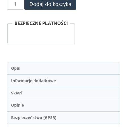
ilość
Dodaj do koszyka
Syrop
FruttaMax
BEZPIECZNE PŁATNOŚCI
CYTRYNA
LIMONKA
Opis
Informacje dodatkowe
Skład
Opinie
Bezpieczeństwo (GPSR)