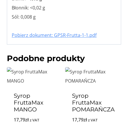
Błonnik: <0,02 g
Sól: 0,008 g
Pobierz dokument: GPSR-Frutta-1-1.pdf
Podobne produkty
Syrop
Syrop
FruttaMax
FruttaMax
MANGO
POMARAŃCZA
17,79
zł
17,79
zł
z VAT
z VAT