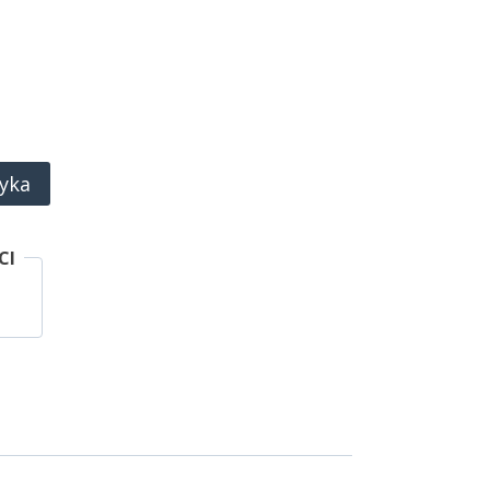
yka
CI