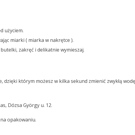
d użyciem.
ąc miarki ( miarka w nakrętce ).
utelki, zakręć i delikatnie wymieszaj.
, dzięki którym możesz w kilka sekund zmienić zwykłą wodę
as, Dózsa György u. 12.
t na opakowaniu.