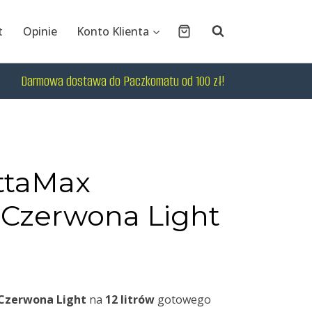
t
Opinie
Konto Klienta
Darmowa dostawa do Paczkomatu od 100 zł!
ttaMax
 Czerwona Light
Czerwona Light
na
12 litrów
gotowego