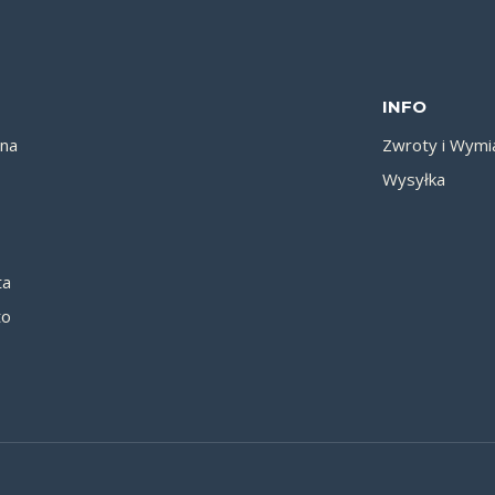
INFO
wna
Zwroty i Wymi
Wysyłka
ta
to