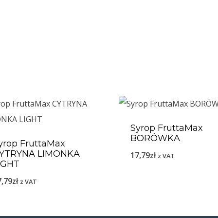
Syrop FruttaMax
BORÓWKA
yrop FruttaMax
YTRYNA LIMONKA
17,79
zł
z VAT
IGHT
7,79
zł
z VAT