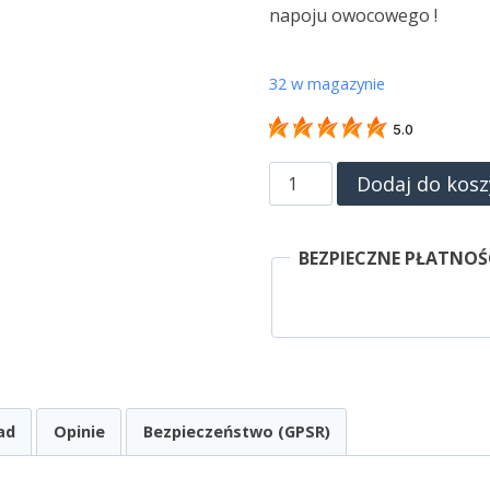
napoju owocowego !
32 w magazynie
5.0
ilość
Dodaj do kosz
Syrop
FruttaMax
BEZPIECZNE PŁATNOŚ
Oranżada
Czerwona
Light
ad
Opinie
Bezpieczeństwo (GPSR)