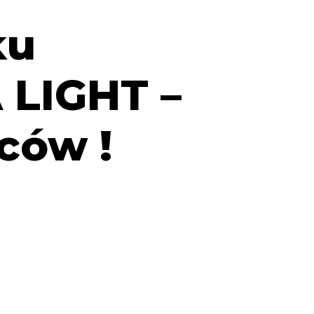
ku
LIGHT –
ców !