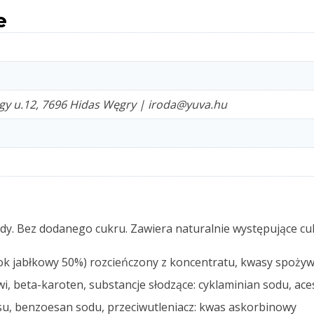
e
rgy u.12, 7696 Hidas Węgry | iroda@yuva.hu
. Bez dodanego cukru. Zawiera naturalnie występujące cuk
ok jabłkowy 50%) rozcieńczony z koncentratu, kwasy spożyw
i, beta-karoten, substancje słodzące: cyklaminian sodu, ace
su, benzoesan sodu, przeciwutleniacz: kwas askorbinowy