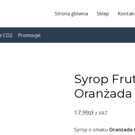
Strona główna
Sklep
Kontak
e CO2
Promocje!
Syrop Fru
Oranżada
17,99
zł
z VAT
Syrop o smaku
Oranżada 