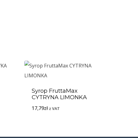
Syrop FruttaMax
CYTRYNA LIMONKA
17,79
zł
z VAT