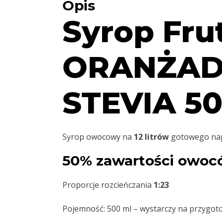
Opis
Syrop Fru
ORANŻAD
STEVIA 50
Syrop owocowy na
12 litrów
gotowego nap
50% zawartości owoc
Proporcje rozcieńczania
1:23
Pojemność: 500 ml – wystarczy na przygo