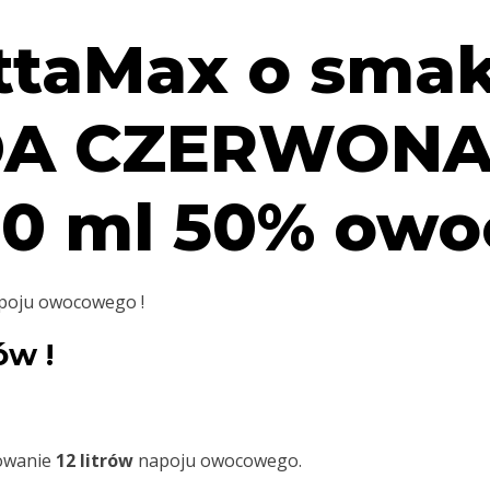
ttaMax o sma
A CZERWONA 
0 ml 50% owo
oju owocowego !
ów !
towanie
12 litrów
napoju owocowego.