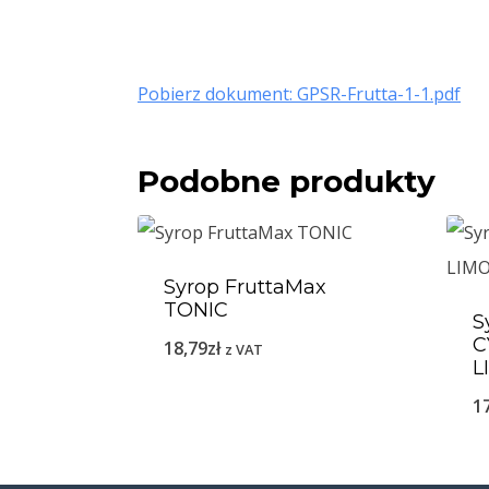
Pobierz dokument: GPSR-Frutta-1-1.pdf
Podobne produkty
Syrop FruttaMax
TONIC
S
C
18,79
zł
z VAT
L
1