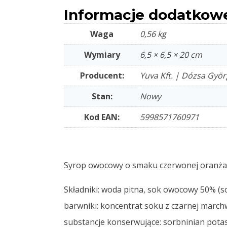
Informacje dodatkow
Waga
0,56 kg
Wymiary
6,5 × 6,5 × 20 cm
Producent:
Yuva Kft. | Dózsa Gyö
Stan:
Nowy
Kod EAN:
5998571760971
Syrop owocowy o smaku czerwonej oranżady
Składniki: woda pitna, sok owocowy 50% (s
barwniki: koncentrat soku z czarnej marchw
substancje konserwujące: sorbninian pota