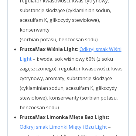
regulator kwasowości: kwas cytrynowy,
substancje słodzące (cyklaminian sodun,
acesulfam K, glikozydy stewiolowe),
konserwanty
(sorbian potasu, benzoesan sodu)
FruttaMax Wiśnia Light:
Odkryj smak Wiśni
Light
– i: woda, sok wiśniowy 60% (z soku
zagęszczonego), regulator kwasowości: kwas
cytrynowy, aromaty, substancje słodzące
(cyklaminian sodun, acesulfam K, glikozydy
stewiolowe), konserwanty (sorbian potasu,
benzoesan sodu)
FruttaMax Limonka Mięta Bez Light:
Odkryj smak Limonki Mięty i Bzu Light
–