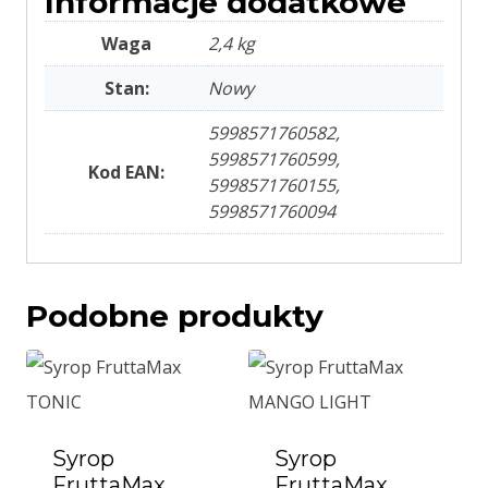
Informacje dodatkowe
Waga
2,4 kg
Stan:
Nowy
5998571760582,
5998571760599,
Kod EAN:
5998571760155,
5998571760094
Podobne produkty
Syrop
Syrop
FruttaMax
FruttaMax