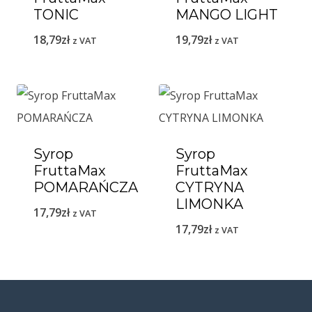
TONIC
MANGO LIGHT
18,79
zł
19,79
zł
z VAT
z VAT
Syrop
Syrop
FruttaMax
FruttaMax
POMARAŃCZA
CYTRYNA
LIMONKA
17,79
zł
z VAT
17,79
zł
z VAT