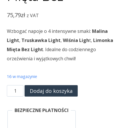
75,79
zł
z VAT
Wzbogać napoje o 4 intensywne smaki:
Malina
Light
,
Truskawka Light
,
Wiśnia Ligh
t,
Limonka
Mięta Bez Light
. Idealne do codziennego
orzeźwienia i wyjątkowych chwil!
16 w magazynie
ilość
Dodaj do koszyka
FruttaMax
Zestaw
BEZPIECZNE PŁATNOŚCI
Smaków
Light: