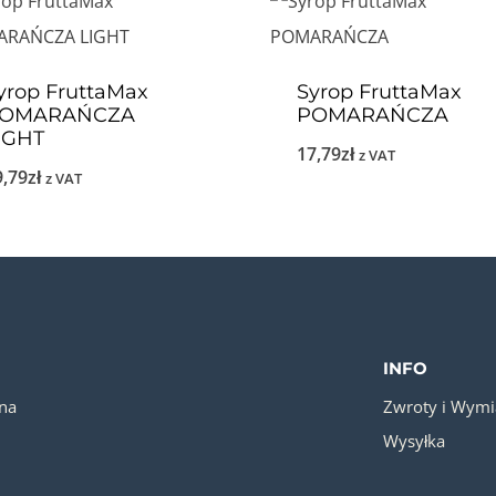
yrop FruttaMax
Syrop FruttaMax
OMARAŃCZA
POMARAŃCZA
IGHT
17,79
zł
z VAT
9,79
zł
z VAT
INFO
na
Zwroty i Wym
Wysyłka