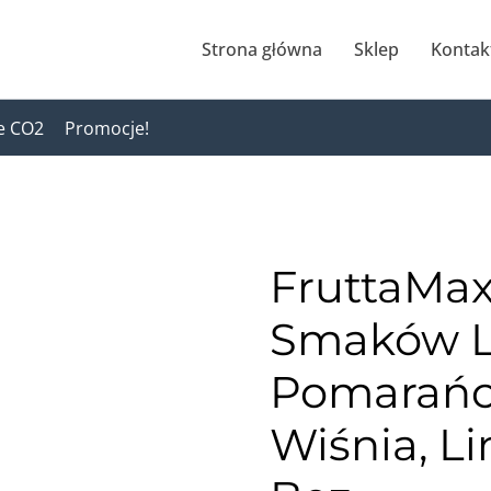
Strona główna
Sklep
Kontak
e CO2
Promocje!
FruttaMax
Smaków L
Pomarańcz
Wiśnia, L