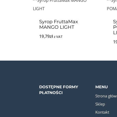
Syrop FruttaMax
S
MANGO LIGHT
P
L
19,79
zł
z VAT
1
DOSTĘPNE FORMY
MENU
PŁATNOŚCI
Strona głów
Sklep
Kontakt