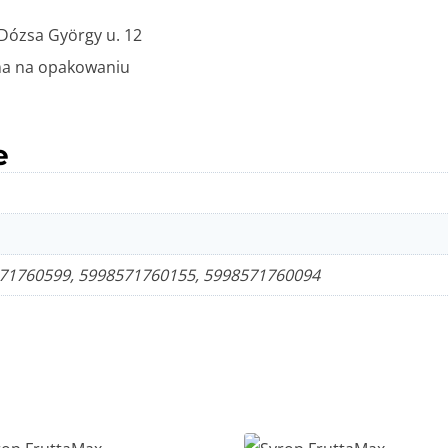
Dózsa György u. 12
a na opakowaniu
e
71760599, 5998571760155, 5998571760094