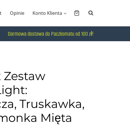
t
Opinie
Konto Klienta
Darmowa dostawa do Paczkomatu od 100 zł!
 Zestaw
ight:
a, Truskawka,
imonka Mięta