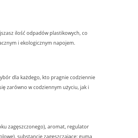
jszasz ilość odpadów plastikowych, co
smacznym i ekologicznym napojem.
bór dla każdego, kto pragnie codziennie
ię zarówno w codziennym użyciu, jak i
oku zagęszczonego), aromat, regulator
iolowe), substancje zagęszczające: guma