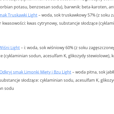
(sorbian potasu, benzoesan sodu), barwnik: beta-karoten, 
mak Truskawki Light
– woda, sok truskawkowy 57% (z soku z
 kwasowości: kwas cytrynowy, substancje słodzące (cyklami
Wiśni Light
– i: woda, sok wiśniowy 60% (z soku zagęszczone
e (cyklaminian sodun, acesulfam K, glikozydy stewiolowe),
Odkryj smak Limonki Mięty i Bzu Light
– woda pitna, sok jabł
ubstancje słodzące: cyklaminian sodu, acesulfam K, glikozy
an sodu