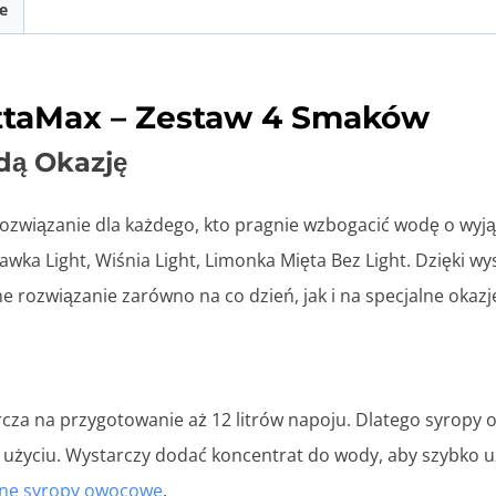
e
taMax – Zestaw 4 Smaków
dą Okazję
związanie dla każdego, kto pragnie wzbogacić wodę o wyją
wka Light, Wiśnia Light, Limonka Mięta Bez Light. Dzięki wy
ne rozwiązanie zarówno na co dzień, jak i na specjalne okazj
cza na przygotowanie aż 12 litrów napoju. Dlatego syropy 
użyciu. Wystarczy dodać koncentrat do wody, aby szybko u
nne syropy owocowe
.