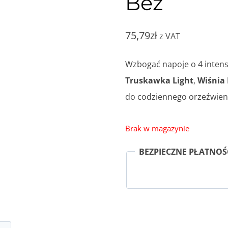
Bez
75,79
zł
z VAT
Wzbogać napoje o 4 inten
Truskawka Light
,
Wiśnia 
do codziennego orzeźwieni
Brak w magazynie
BEZPIECZNE PŁATNOŚ