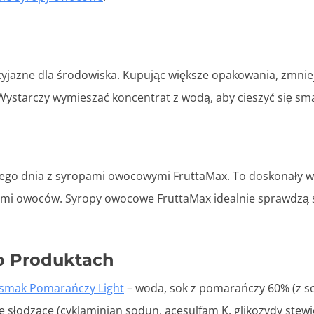
zyjazne dla środowiska. Kupując większe opakowania, zmnie
. Wystarczy wymieszać koncentrat z wodą, aby cieszyć się 
ego dnia z syropami owocowymi FruttaMax. To doskonały wy
ami owoców. Syropy owocowe FruttaMax idealnie sprawdzą s
o Produktach
 smak Pomarańczy Light
– woda, sok z pomarańczy 60% (z s
 słodzące (cyklaminian sodun, acesulfam K, glikozydy stew