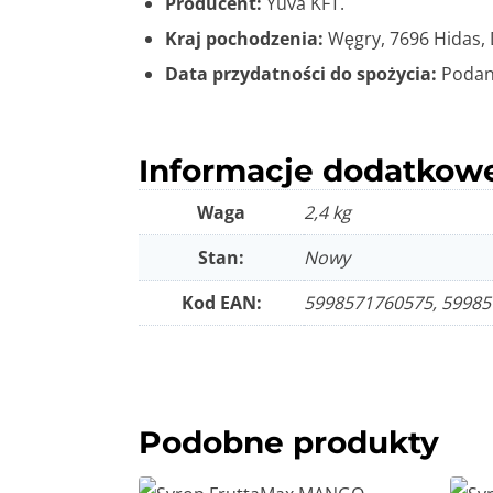
Producent:
Yuva KFT.
Kraj pochodzenia:
Węgry, 7696 Hidas, 
Data przydatności do spożycia:
Podan
Informacje dodatkow
Waga
2,4 kg
Stan:
Nowy
Kod EAN:
5998571760575, 59985
Podobne produkty