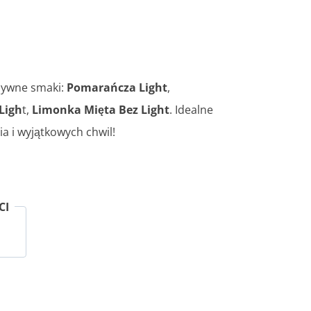
sywne smaki:
Pomarańcza Light
,
Ligh
t,
Limonka Mięta Bez Light
. Idealne
a i wyjątkowych chwil!
CI