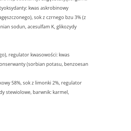
antyoksydanty: kwas askrobinowy
agęszczonego), sok z czrnego bzu 3% (z
nian sodun, acesulfam K, glikozydy
go), regulator kwasowości: kwas
 konserwanty (sorbian potasu, benzoesan
kowy 58%, sok z limonki 2%, regulator
dy stewiolowe, barwnik: karmel,