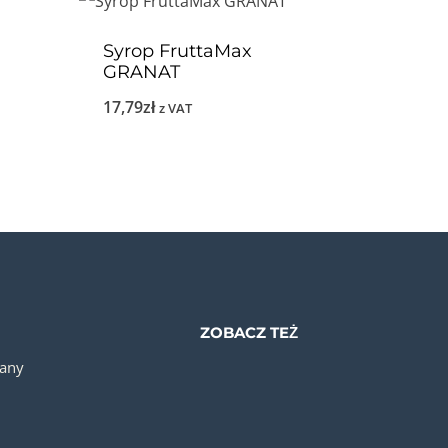
Syrop FruttaMax
GRANAT
17,79
zł
z VAT
ZOBACZ TEŻ
iany